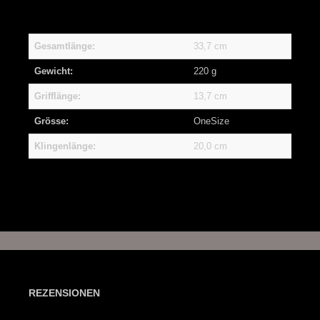
Gesamtlänge:
33,7 cm
Gewicht:
220 g
Grifflänge:
13,7 cm
Grösse:
OneSize
Klingenlänge:
20,0 cm
REZENSIONEN