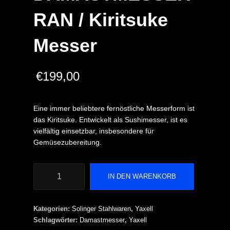
RAN / Kiritsuke
Messer
€
199,00
Eine immer beliebtere fernöstliche Messerform ist
das Kiritsuke. Entwickelt als Sushimesser, ist es
vielfältig einsetzbar, insbesondere für
Gemüsezubereitung.
YAXELL
IN DEN WARENKORB
DAMASTMESSER
RAN
/
Kategorien:
Solinger Stahlwaren
,
Yaxell
Kiritsuke
Schlagwörter:
Damastmesser
,
Yaxell
Messer