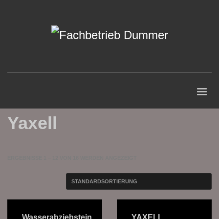
Yaxell
ERGEBNISSE 1 – 12 VON 16 WERDEN ANGEZEIGT
Wasserabziehstein
YAXELL