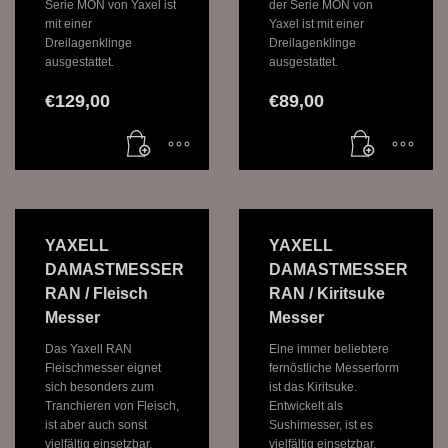
Serie MON von Yaxel ist
der Serie MON von
mit einer
Yaxel ist mit einer
Dreilagenklinge
Dreilagenklinge
ausgestattet.
ausgestattet.
€
129,00
€
89,00
YAXELL
YAXELL
DAMASTMESSER
DAMASTMESSER
RAN / Fleisch
RAN / Kiritsuke
Messer
Messer
Das Yaxell RAN
Eine immer beliebtere
Fleischmesser eignet
fernöstliche Messerform
sich besonders zum
ist das Kiritsuke.
Tranchieren von Fleisch,
Entwickelt als
ist aber auch sonst
Sushimesser, ist es
vielfältig einsetzbar.
vielfältig einsetzbar,