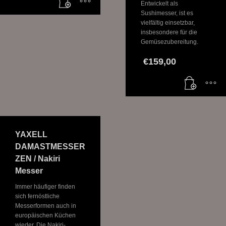
Entwickelt als
Sushimesser, ist es
vielfältig einsetzbar,
insbesondere für die
Gemüsezubereitung.
€
159,00
YAXELL
DAMASTMESSER
ZEN / Nakiri
Messer
Immer häufiger finden
sich fernöstliche
Messerformen auch in
europäischen Küchen
wieder. Die Nakiri-