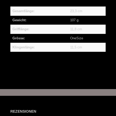
Gesamtlänge:
23,3 cm
Gewicht:
107 g
Grifflänge:
11,8 cm
Grösse:
OneSize
Klingenlänge:
11,5 cm
REZENSIONEN