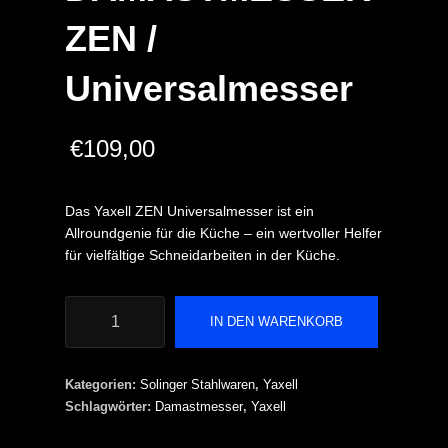
ZEN /
Universalmesser
€
109,00
Das Yaxell ZEN Universalmesser ist ein
Allroundgenie für die Küche – ein wertvoller Helfer
für vielfältige Schneidarbeiten in der Küche.
YAXELL
IN DEN WARENKORB
DAMASTMESSER
ZEN
/
Kategorien:
Solinger Stahlwaren
,
Yaxell
Universalmesser
Schlagwörter:
Damastmesser
,
Yaxell
Menge