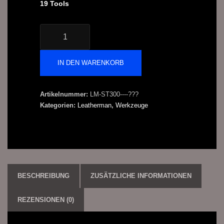
19 Tools
SUPER
TOOL®
300
Menge
IN DEN WARENKORB
Artikelnummer:
LM-ST300----???
Kategorien:
Leatherman
,
Werkzeuge
BESCHREIBUNG
ZUSÄTZLICHE INFORMATIONEN
REZENSIONEN (0)