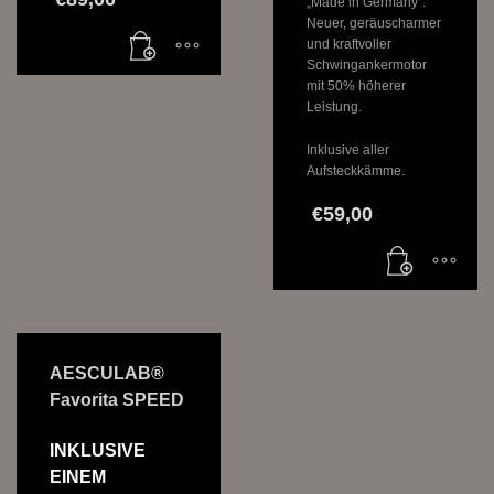
„Made in Germany“.
Neuer, geräuscharmer
und kraftvoller
Schwingankermotor
mit 50% höherer
Leistung.
Inklusive aller
Aufsteckkämme.
€
59,00
AESCULAB®
Favorita SPEED
INKLUSIVE
EINEM