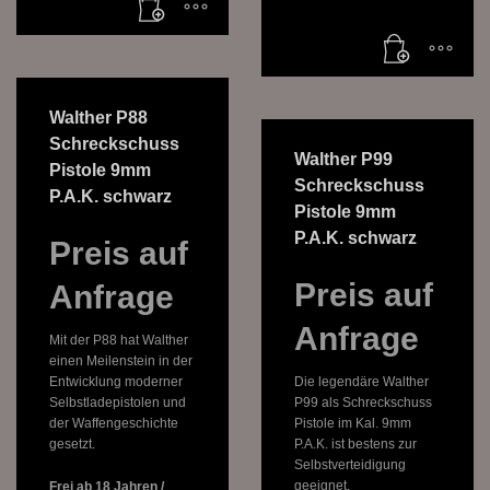
Walther P88
Schreckschuss
Walther P99
Pistole 9mm
Schreckschuss
P.A.K. schwarz
Pistole 9mm
P.A.K. schwarz
Preis auf
Preis auf
Anfrage
Anfrage
Mit der P88 hat Walther
einen Meilenstein in der
Entwicklung moderner
Die legendäre Walther
Selbstladepistolen und
P99 als Schreckschuss
der Waffengeschichte
Pistole im Kal. 9mm
gesetzt.
P.A.K. ist bestens zur
Selbstverteidigung
geeignet.
Frei ab 18 Jahren /