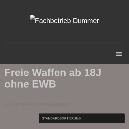
Freie Waffen ab 18J
ohne EWB
ALLE 6 ERGEBNISSE WERDEN ANGEZEIGT