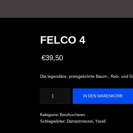
FELCO 4
€
39,50
Die legendäre, preisgekrönte Baum-, Reb- und G
FELCO
IN DEN WARENKORB
4
Menge
Kategorie:
Berufsscheren
Schlagwörter:
Damastmesser
,
Yaxell