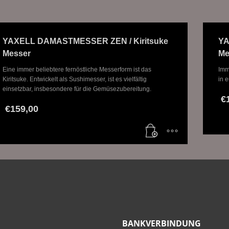
YAXELL DAMASTMESSER ZEN / Kiritsuke
YA
Messer
Me
Eine immer beliebtere fernöstliche Messerform ist das
Imm
Kiritsuke. Entwickelt als Sushimesser, ist es vielfältig
in 
einsetzbar, insbesondere für die Gemüsezubereitung.
€
€
159,00
BANKVERBINDUNG