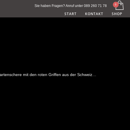
Sie haben Fragen? Anruf unter 089 260 71 78
START
KONTAKT
SHOP
artenschere mit den roten Griffen aus der Schweiz…