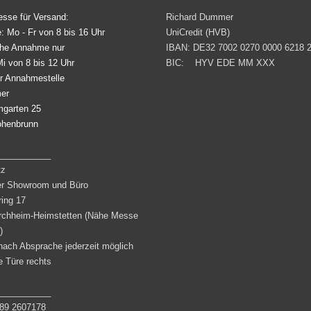
resse für Versand:
Richard Dummer
 Mo - Fr von 8 bis 16 Uhr
UniCredit (HVB)
che Annahme nur
IBAN: DE32 7002 0270 0000 6218 
i von 8 bis 12 Uhr
BIC: HYV EDE MM XXX
er Annahmestelle
er
garten 25
ohenbrunn
___________
tz
er Showroom und Büro
ring 17
rchheim-Heimstetten (Nähe Messe
)
nach Absprache jederzeit möglich
 Türe rechts
___________
9 2607178