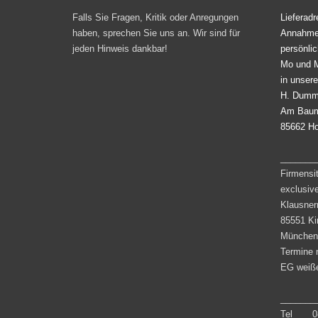
Falls Sie Fragen, Kritik oder Anregungen
Lieferad
haben, sprechen Sie uns an. Wir sind für
Annahme:
jeden Hinweis dankbar!
persönli
Mo und M
in unser
H. Dumm
Am Baum
85662 H
_______
Firmensi
exclusiv
Klausner
85551 Ki
München
Termine 
EG weiße
_______
Tel 08